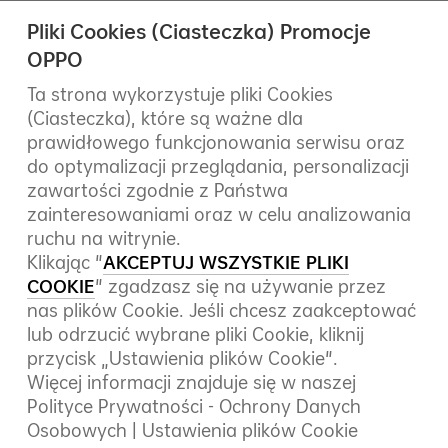
Pliki Cookies (Ciasteczka) Promocje
OPPO
Promocje OPPO
Rejestracja
Ta strona wykorzystuje pliki Cookies
(Ciasteczka), które są ważne dla
Imię
prawidłowego funkcjonowania serwisu oraz
do optymalizacji przeglądania, personalizacji
zawartości zgodnie z Państwa
Nazwisko
zainteresowaniami oraz w celu analizowania
ruchu na witrynie.
Klikając "
AKCEPTUJ WSZYSTKIE PLIKI
COOKIE
" zgadzasz się na używanie przez
Numer telefonu
nas plików Cookie. Jeśli chcesz zaakceptować
lub odrzucić wybrane pliki Cookie, kliknij
przycisk „Ustawienia plików Cookie".
Adres e-mail
Więcej informacji znajduje się w naszej
Polityce Prywatności - Ochrony Danych
Osobowych |
Ustawienia plików Cookie